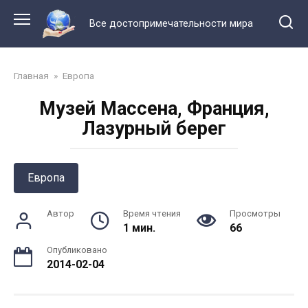
Перейти
к
Все достопримечательности мира
контенту
Главная
»
Европа
Музей Массена, Франция,
Лазурный берег
Европа
Автор
Время чтения
Просмотры
1 мин.
66
Опубликовано
2014-02-04