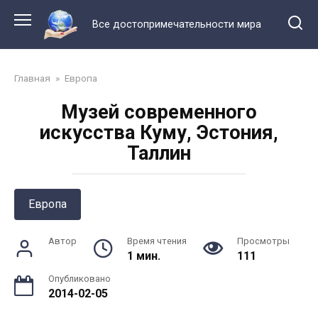
Перейти
к
Все достопримечательности мира
контенту
Главная
»
Европа
Музей современного
искусства Куму, Эстония,
Таллин
Европа
Автор
Время чтения
Просмотры
1 мин.
111
Опубликовано
2014-02-05