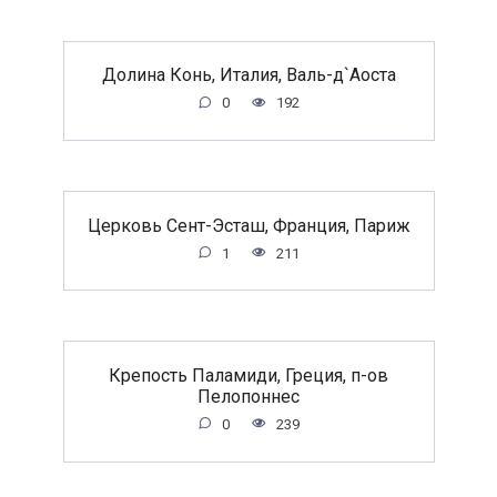
Долина Конь, Италия, Валь-д`Аоста
0
192
Церковь Сент-Эсташ, Франция, Париж
1
211
Крепость Паламиди, Греция, п-ов
Пелопоннес
0
239