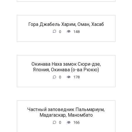
Гора Джабель Харим, Оман, Хасаб
0
148
Окинава Наха замок Сюри-дзе,
Япония, Окинава (о-ва Рюкю)
0
178
Частный заповедник Пальмариум,
Мадагаскар, Маномбато
0
166