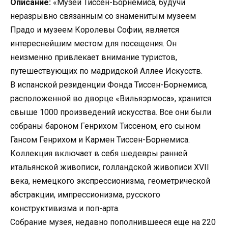
Описание:
«Музей Тиссен-Борнемиса, будучи
неразрывно связанным со знаменитым музеем
Прадо и музеем Королевы Софии, является
интереснейшим местом для посещения. Он
неизменно привлекает внимание туристов,
путешествующих по мадридской Аллее Искусств.
В испанской резиденции Фонда Тиссен-Борнемиса,
расположенной во дворце «Вильяэрмоса», хранится
свыше 1000 произведений искусства. Все они были
собраны бароном Генрихом Тиссеном, его сыном
Гансом Генрихом и Кармен Тиссен-Борнемиса.
Коллекция включает в себя шедевры ранней
итальянской живописи, голландской живописи XVII
века, немецкого экспрессионизма, геометрической
абстракции, импрессионизма, русского
конструктивизма и поп-арта.
Собрание музея, недавно пополнившееся еще на 220