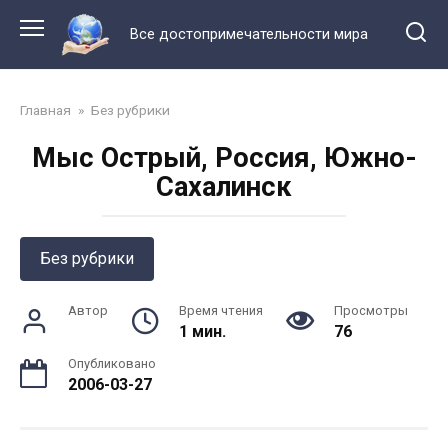
Перейти
к
Все достопримечательности мира
контенту
Главная
»
Без рубрики
Мыс Острый, Россия, Южно-
Сахалинск
Без рубрики
Автор
Время чтения
Просмотры
1 мин.
76
Опубликовано
2006-03-27