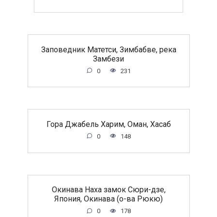
Заповедник Матетси, Зимбабве, река
Замбези
0
231
Гора Джабель Харим, Оман, Хасаб
0
148
Окинава Наха замок Сюри-дзе,
Япония, Окинава (о-ва Рюкю)
0
178