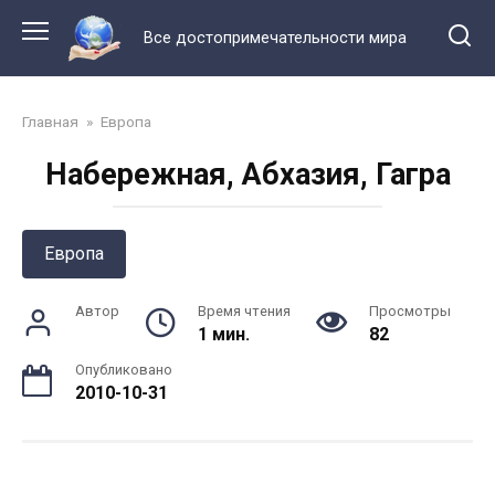
Перейти
к
Все достопримечательности мира
контенту
Главная
»
Европа
Набережная, Абхазия, Гагра
Европа
Автор
Время чтения
Просмотры
1 мин.
82
Опубликовано
2010-10-31