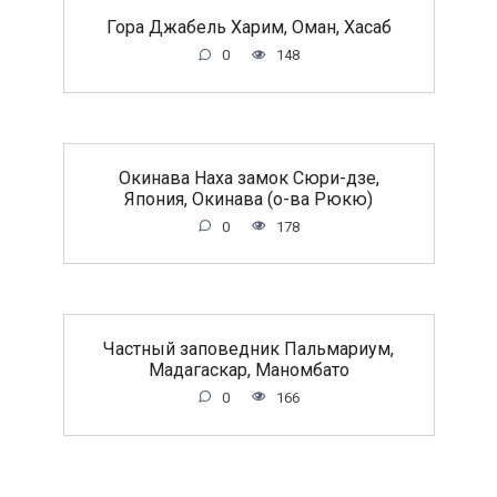
Гора Джабель Харим, Оман, Хасаб
0
148
Окинава Наха замок Сюри-дзе,
Япония, Окинава (о-ва Рюкю)
0
178
Частный заповедник Пальмариум,
Мадагаскар, Маномбато
0
166