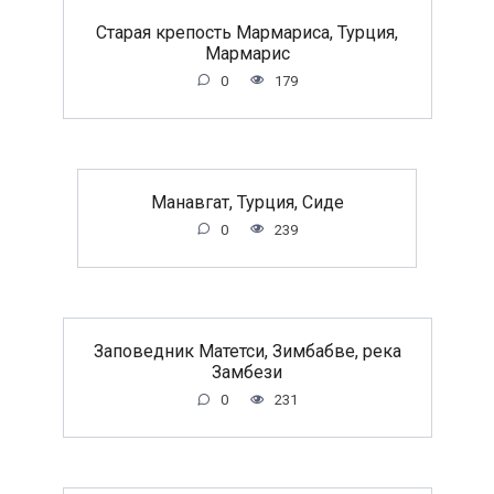
Старая крепость Мармариса, Турция,
Мармарис
0
179
Манавгат, Турция, Сиде
0
239
Заповедник Матетси, Зимбабве, река
Замбези
0
231