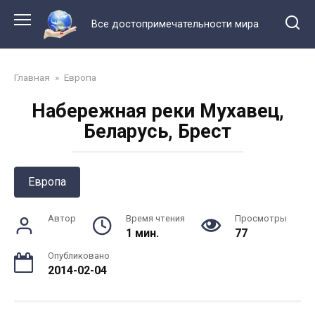
Перейти
к
Все достопримечательности мира
контенту
Главная
»
Европа
Набережная реки Мухавец,
Беларусь, Брест
Европа
Автор
Время чтения
Просмотры
1 мин.
77
Опубликовано
2014-02-04