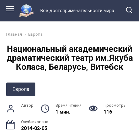
Перейти
к
Все достопримечательности мира
контенту
Главная
»
Европа
Национальный академический
драматический театр им.Якуба
Коласа, Беларусь, Витебск
Европа
Автор
Время чтения
Просмотры
1 мин.
116
Опубликовано
2014-02-05