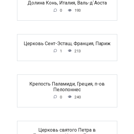
Долина Конь, Италия, Валь-д`Аоста
0
193
Церковь Сент-Эсташ, Франция, Париж
1
213
Крепость Паламиди, Греция, п-ов
Пелопоннес
0
240
Церковь святого Петра в