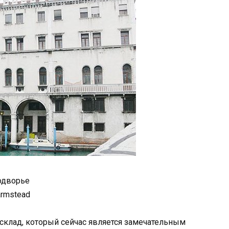
одворье
armstead
клад, который сейчас является замечательным