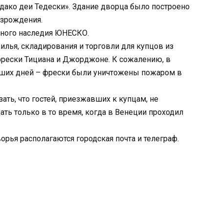
ако деи Тедески». Здание дворца было построено
озрождения.
рного наследия ЮНЕСКО.
илья, складирования и торговли для купцов из
фрески Тициана и Джорджоне. К сожалению, в
наших дней – фрески были уничтожены пожаром в
ать, что гостей, приезжавших к купцам, не
ать только в то время, когда в Венеции проходил
рья располагаются городская почта и телеграф.