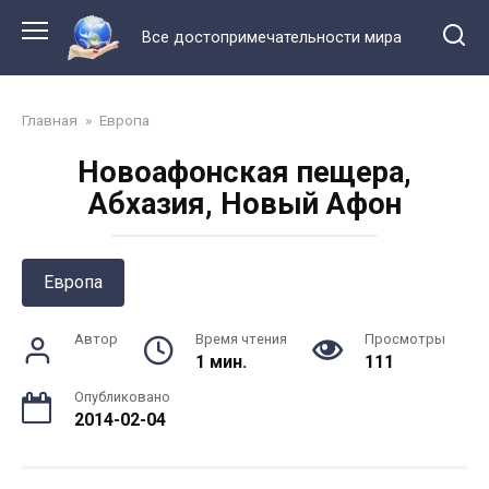
Перейти
к
Все достопримечательности мира
контенту
Главная
»
Европа
Новоафонская пещера,
Абхазия, Новый Афон
Европа
Автор
Время чтения
Просмотры
1 мин.
111
Опубликовано
2014-02-04