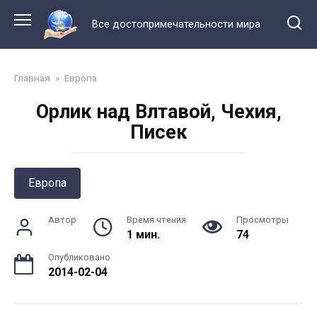
Перейти
к
Все достопримечательности мира
контенту
Главная
»
Европа
Орлик над Влтавой, Чехия,
Писек
Европа
Автор
Время чтения
Просмотры
1 мин.
74
Опубликовано
2014-02-04