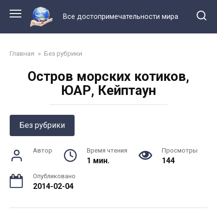
Перейти
к
Все достопримечательности мира
контенту
Главная
»
Без рубрики
Остров морских котиков,
ЮАР, Кейптаун
Без рубрики
Автор
Время чтения
Просмотры
1 мин.
144
Опубликовано
2014-02-04