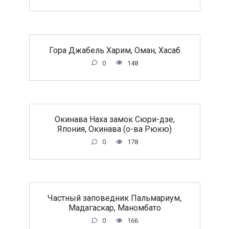
Гора Джабель Харим, Оман, Хасаб
0
148
Окинава Наха замок Сюри-дзе,
Япония, Окинава (о-ва Рюкю)
0
178
Частный заповедник Пальмариум,
Мадагаскар, Маномбато
0
166