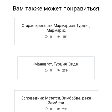
Вам также может понравиться
Старая крепость Мармариса, Турция,
Мармарис
0
181
Манавгат, Турция, Сиде
0
239
Заповедник Матетси, Зимбабве, река
Замбези
0
231