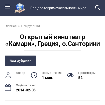
Перейти
к
Все достопримечательности мира
контенту
Главная
»
Без рубрики
Открытый кинотеатр
«Камари», Греция, о.Санторини
Без рубрики
Автор
Время чтения
Просмотры
1 мин.
52
Опубликовано
2014-02-05