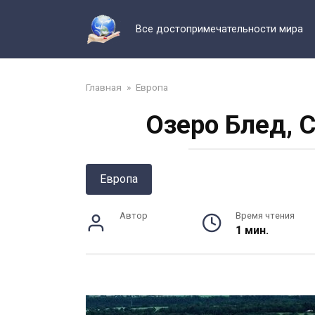
Перейти
к
Все достопримечательности мира
контенту
Главная
»
Европа
Озеро Блед, 
Европа
Автор
Время чтения
1 мин.