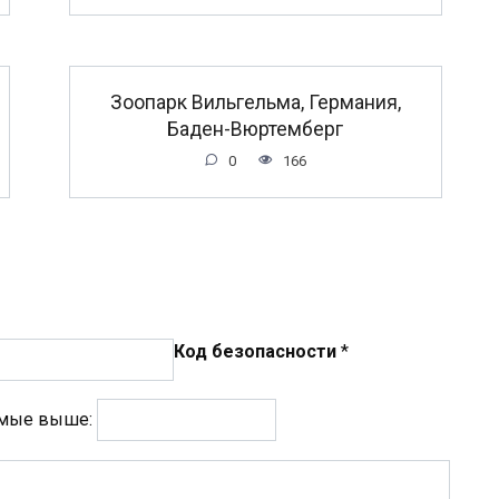
Зоопарк Вильгельма, Германия,
Баден-Вюртемберг
0
166
Код безопасности
*
емые выше: