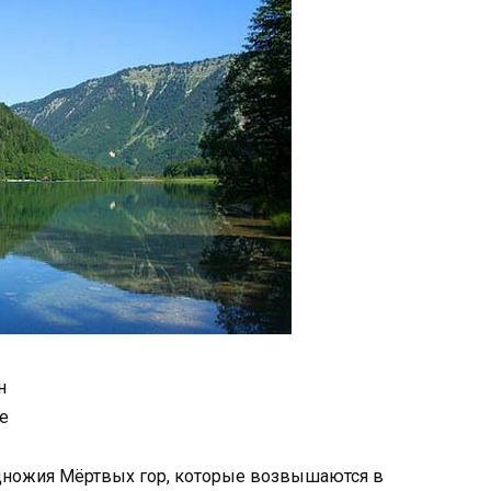
н
e
одножия Мёртвых гор, которые возвышаются в