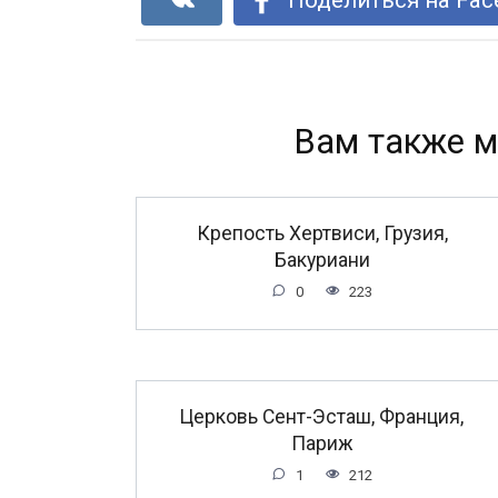
Вам также м
Крепость Хертвиси, Грузия,
Бакуриани
0
223
Церковь Сент-Эсташ, Франция,
Париж
1
212