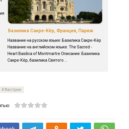
рия
Базилика Сакре-Кёр, Франция, Париж
Название на русском языке: Базилика Сакре-Кёр
Название на английском языке: The Sacred -
Heart Basilica of Montmartre Описание: Базилика
Сакре-Кёр, базилика Святого ...
Австрия
атью
ebook