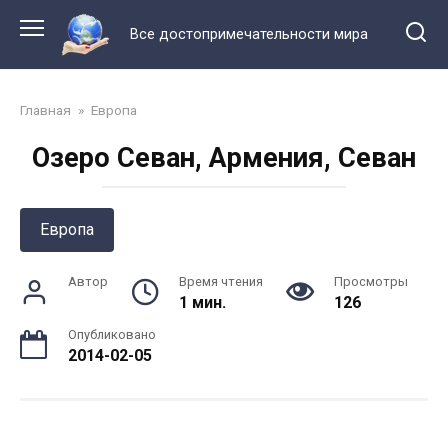
Перейти
к
Все достопримечательности мира
контенту
Главная
»
Европа
Озеро Севан, Армения, Севан
Европа
Автор
Время чтения
Просмотры
1 мин.
126
Опубликовано
2014-02-05