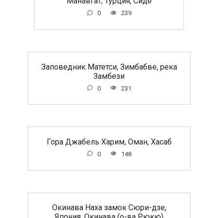
Манавгат, Турция, Сиде
0
239
Заповедник Матетси, Зимбабве, река
Замбези
0
231
Гора Джабель Харим, Оман, Хасаб
0
148
Окинава Наха замок Сюри-дзе,
Япония, Окинава (о-ва Рюкю)