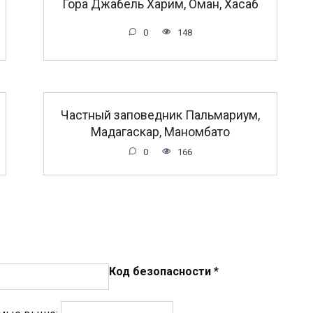
Гора Джабель Харим, Оман, Хасаб
0
148
Частный заповедник Пальмариум,
Мадагаскар, Маномбато
0
166
Код безопасности
*