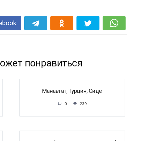
ebook
ожет понравиться
Манавгат, Турция, Сиде
0
239