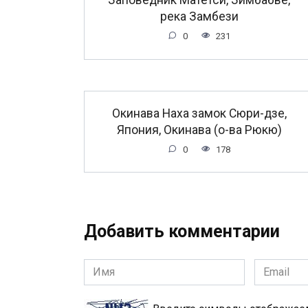
река Замбези
0
231
Окинава Наха замок Сюри-дзе,
Япония, Окинава (о-ва Рюкю)
0
178
Добавить комментарии
Имя
Email
*
*