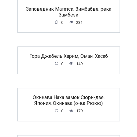
Заповедник Матетси, Зимбабве, река
Замбези
0
231
Гора Джабель Харим, Оман, Хасаб
0
149
Окинава Наха замок Сюри-дзе,
Япония, Окинава (о-ва Рюкю)
0
179