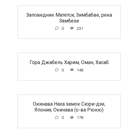
Заповедник Матетси, Зимбабве, река
Замбези
0
231
Гора Джабель Харим, Оман, Хасаб
0
148
Окинава Наха замок Сюри-дзе,
Япония, Окинава (о-ва Рюкю)
0
178