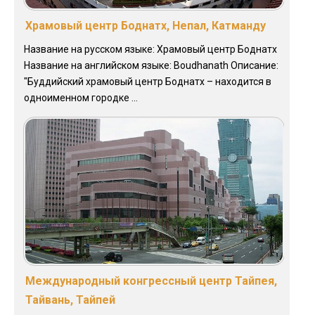
Храмовый центр Боднатх, Непал, Катманду
Название на русском языке: Храмовый центр Боднатх
Название на английском языке: Boudhanath Описание:
"Буддийский храмовый центр Боднатх – находится в
одноименном городке ...
Международный конгрессный центр Тайпея,
Тайвань, Тайпей