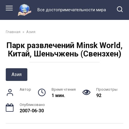
Перейти
к
Все достопримечательности мира
контенту
Главная
»
Азия
Парк развлечений Minsk World,
Китай, Шеньчжень (Свензхен)
Азия
Автор
Время чтения
Просмотры
1 мин.
92
Опубликовано
2007-06-30