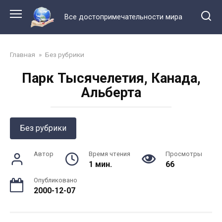
Перейти
к
Все достопримечательности мира
контенту
Главная
»
Без рубрики
Парк Тысячелетия, Канада,
Альберта
Без рубрики
Автор
Время чтения
Просмотры
1 мин.
66
Опубликовано
2000-12-07