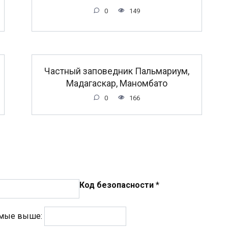
0
149
Частный заповедник Пальмариум,
Мадагаскар, Маномбато
0
166
Код безопасности
*
емые выше: