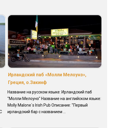
Ирландский паб «Молли Мелоунз»,
Греция, о.Закинф
Название на русском языке: Ирландский паб
"Молли Мелоунз" Название на английском языке:
Molly Malone`s Irish Pub Описание: "Первый
С
ирландский бар с названием ...