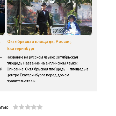
,
Октябрьская площадь, Россия,
Екатеринбург
о-
Название на русском языке: Октябрьская
площадь Название на английском языке:
ый
Описание: Октя'брьская пло'щадь — площадь в
центре Екатеринбурга перед домом
правительства и ...
атью