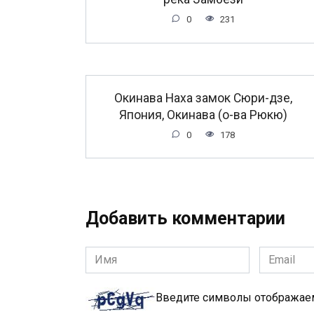
0
231
Окинава Наха замок Сюри-дзе,
Япония, Окинава (о-ва Рюкю)
0
178
Добавить комментарии
Имя
Email
*
*
Введите символы отобража