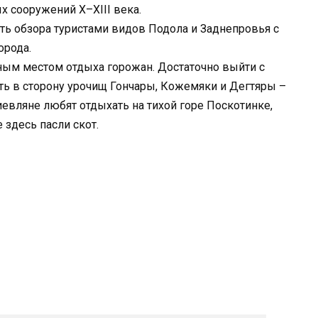
х сооружений Х–ХІІІ века.
ть обзора туристами видов Подола и Заднепровья с
орода.
ым местом отдыха горожан. Достаточно выйти с
 в сторону урочищ Гончары, Кожемяки и Дегтяры –
иевляне любят отдыхать на тихой горе Поскотинке,
 здесь пасли скот.