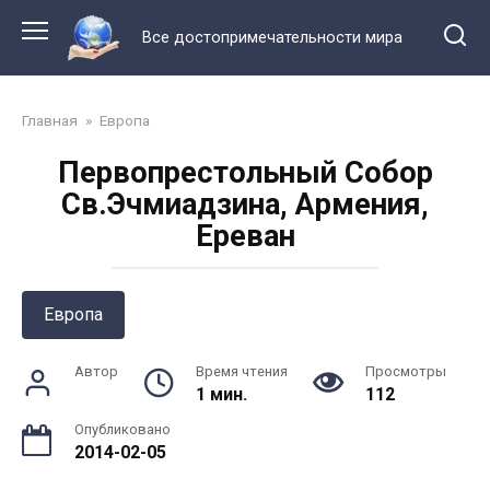
Перейти
к
Все достопримечательности мира
контенту
Главная
»
Европа
Первопрестольный Собор
Св.Эчмиадзина, Армения,
Ереван
Европа
Автор
Время чтения
Просмотры
1 мин.
112
Опубликовано
2014-02-05