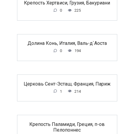
Крепость Хертвиси, Грузия, Бакуриани
0
225
Долина Конь, Италия, Валь-д`Аоста
0
194
Церковь Сент-Эсташ, Франция, Париж
1
214
Крепость Паламиди, Греция, п-ов
Пелопоннес