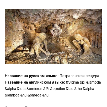
Название на русском языке:
Петралонская пещера
Название на английском языке:
&Sigma &pi &lambda
&alpha &iota &omicron &Pi &epsilon &tau &rho &alpha
&lambda &nu &omega &nu