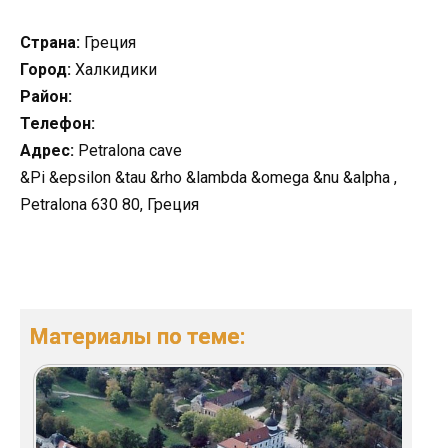
Страна:
Греция
Город:
Халкидики
Район:
Телефон:
Адрес:
Petralona cave
&Pi &epsilon &tau &rho &lambda &omega &nu &alpha ,
Petralona 630 80, Греция
Материалы по теме: