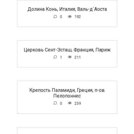
Долина Конь, Италия, Валь-д`Аоста
0
192
Церковь Сент-Эсташ, Франция, Париж
1
211
Крепость Паламиди, Греция, п-ов
Пелопоннес
0
239