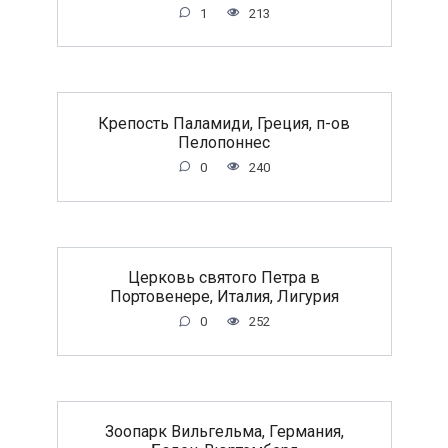
1
213
Крепость Паламиди, Греция, п-ов
Пелопоннес
0
240
Церковь святого Петра в
Портовенере, Италия, Лигурия
0
252
Зоопарк Вильгельма, Германия,