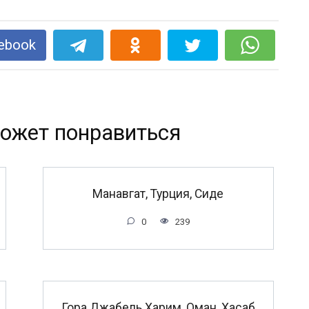
ebook
ожет понравиться
Манавгат, Турция, Сиде
0
239
Гора Джабель Харим, Оман, Хасаб