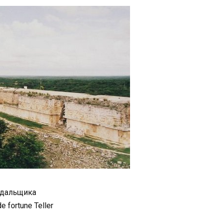
адальщика
e fortune Teller