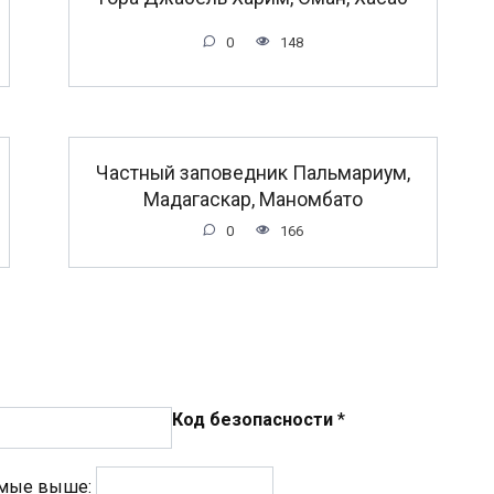
0
148
Частный заповедник Пальмариум,
Мадагаскар, Маномбато
0
166
Код безопасности
*
емые выше: