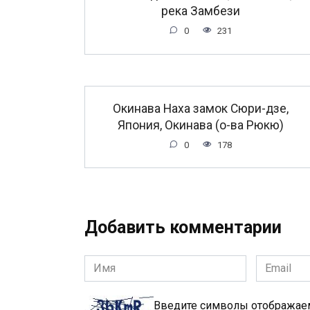
река Замбези
0
231
Окинава Наха замок Сюри-дзе,
Япония, Окинава (о-ва Рюкю)
0
178
Добавить комментарии
Имя
Email
*
*
Введите символы отобража