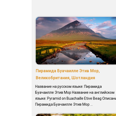
Пирамида Буачаилле Этив Мор,
Великобритания, Шотландия
Название на русском языке: Пирамида
Буачаилле Этив Мор Название на английском
языке: Pyramid on Buachaille Etive Beag Описан
Пирамида Буачаилле Этив Мор ...