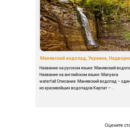
Манявский водопад, Украина, Надворн
Название на русском языке: Манявский водоп
Название на английском языке: Manyava
waterfall Описание: Манявский водопад – оди
из красивейших водопадов Карпат – ...
Оцените ст