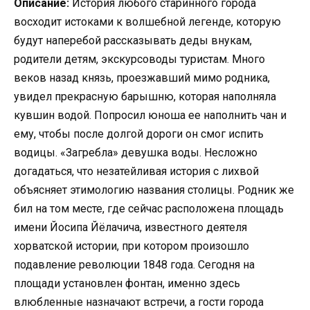
Описание:
История любого старинного города
восходит истоками к волшебной легенде, которую
будут наперебой рассказывать деды внукам,
родители детям, экскурсоводы туристам. Много
веков назад князь, проезжавший мимо родника,
увидел прекрасную барышню, которая наполняла
кувшин водой. Попросил юноша ее наполнить чан и
ему, чтобы после долгой дороги он смог испить
водицы. «Загребла» девушка воды. Несложно
догадаться, что незатейливая история с лихвой
объясняет этимологию названия столицы. Родник же
бил на том месте, где сейчас расположена площадь
имени Йосипа Йёлачича, известного деятеля
хорватской истории, при котором произошло
подавление революции 1848 года. Сегодня на
площади установлен фонтан, именно здесь
влюбленные назначают встречи, а гости города