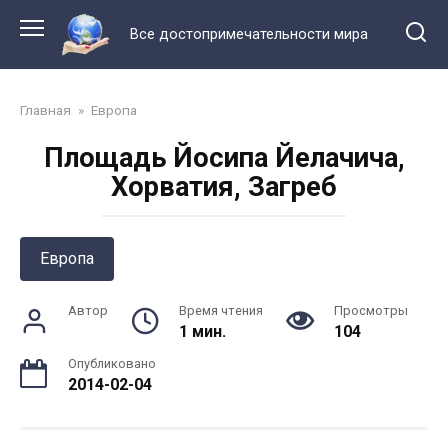
Перейти
к
Все достопримечательности мира
контенту
Главная
»
Европа
Площадь Йосипа Йелачича,
Хорватия, Загреб
Европа
Автор
Время чтения
Просмотры
1 мин.
104
Опубликовано
2014-02-04