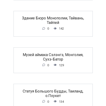
Здание Бюро Монополии, Тайвань,
Тайпей
0
142
Музей аймака Сэлэнгэ, Монголия,
Сухэ-Батор
0
129
Статуя Большого Будды, Таиланд,
о.Пхукет
0
134