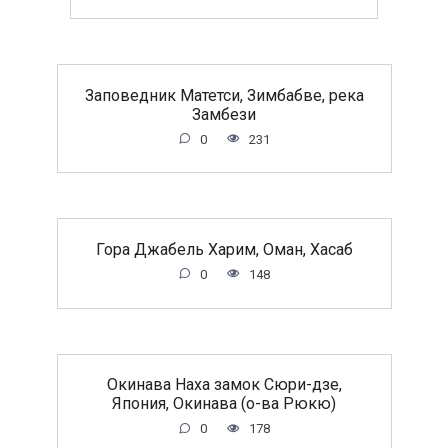
Заповедник Матетси, Зимбабве, река
Замбези
0
231
Гора Джабель Харим, Оман, Хасаб
0
148
Окинава Наха замок Сюри-дзе,
Япония, Окинава (о-ва Рюкю)
0
178