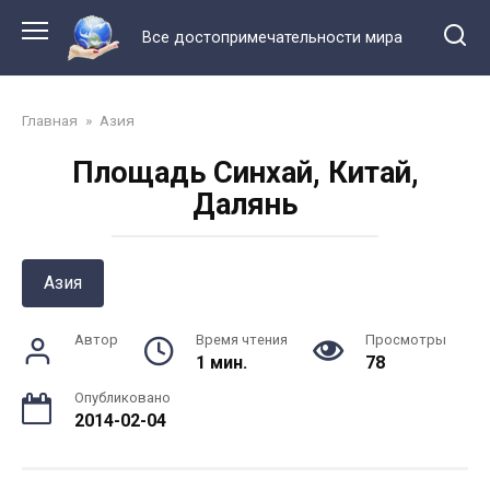
Перейти
к
Все достопримечательности мира
контенту
Главная
»
Азия
Площадь Синхай, Китай,
Далянь
Азия
Автор
Время чтения
Просмотры
1 мин.
78
Опубликовано
2014-02-04