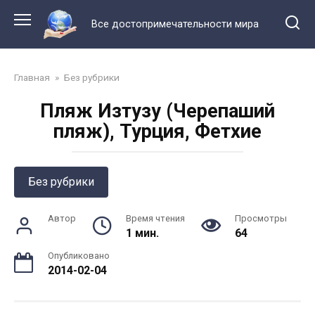
Перейти
к
Все достопримечательности мира
контенту
Главная
»
Без рубрики
Пляж Изтузу (Черепаший
пляж), Турция, Фетхие
Без рубрики
Автор
Время чтения
Просмотры
1 мин.
64
Опубликовано
2014-02-04