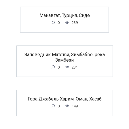
Манавгат, Турция, Сиде
0
239
Заповедник Матетси, Зимбабве, река
Замбези
0
231
Гора Джабель Харим, Оман, Хасаб
0
149