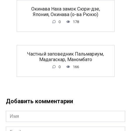
Окинава Наха замок Сюри-дзе,
Япония, Окинава (о-ва Рюкю)
0
178
Частный заповедник Пальмариум,
Мадагаскар, Маномбато
0
166
Добавить комментарии
Имя
*
Email