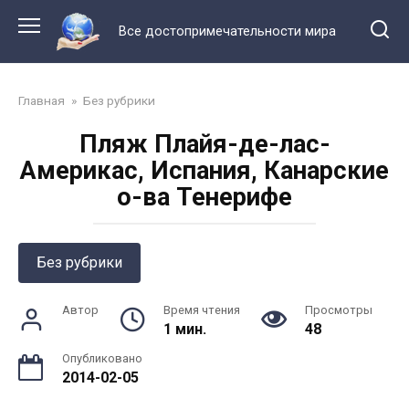
Перейти
к
Все достопримечательности мира
контенту
Главная
»
Без рубрики
Пляж Плайя-де-лас-
Америкас, Испания, Канарские
о-ва Тенерифе
Без рубрики
Автор
Время чтения
Просмотры
1 мин.
48
Опубликовано
2014-02-05