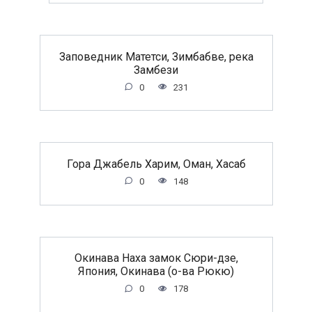
Заповедник Матетси, Зимбабве, река
Замбези
0
231
Гора Джабель Харим, Оман, Хасаб
0
148
Окинава Наха замок Сюри-дзе,
Япония, Окинава (о-ва Рюкю)
0
178