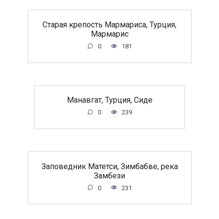
Старая крепость Мармариса, Турция,
Мармарис
0
181
Манавгат, Турция, Сиде
0
239
Заповедник Матетси, Зимбабве, река
Замбези
0
231