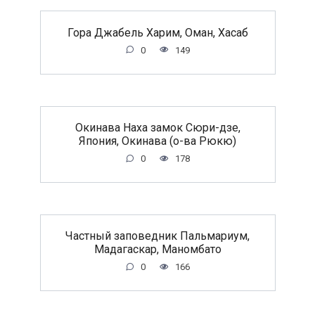
Гора Джабель Харим, Оман, Хасаб
0
149
Окинава Наха замок Сюри-дзе,
Япония, Окинава (о-ва Рюкю)
0
178
Частный заповедник Пальмариум,
Мадагаскар, Маномбато
0
166