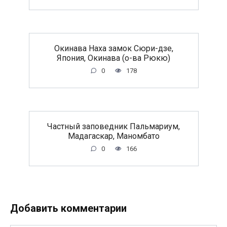
Окинава Наха замок Сюри-дзе,
Япония, Окинава (о-ва Рюкю)
0
178
Частный заповедник Пальмариум,
Мадагаскар, Маномбато
0
166
Добавить комментарии