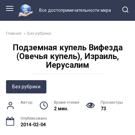
Перейти
к
Все достопримечательности мира
контенту
Главная
»
Без рубрики
Подземная купель Вифезда
(Овечья купель), Израиль,
Иерусалим
Без рубрики
Автор
Время чтения
Просмотры
2 мин.
73
Опубликовано
2014-02-04