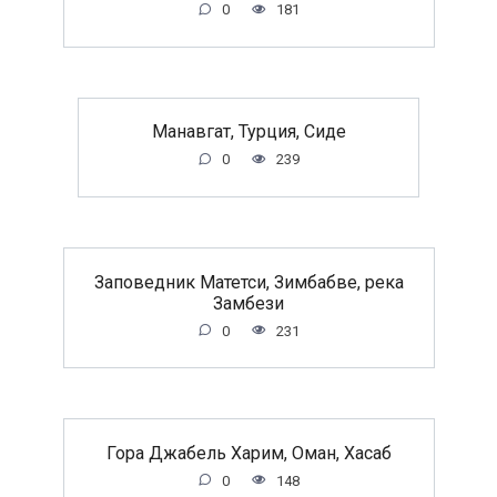
0
181
Манавгат, Турция, Сиде
0
239
Заповедник Матетси, Зимбабве, река
Замбези
0
231
Гора Джабель Харим, Оман, Хасаб
0
148