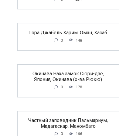
Гора Джабель Харим, Оман, Хасаб
0
148
Окинава Наха замок Сюри-дзе,
Япония, Окинава (о-ва Рюкю)
0
178
Частный заповедник Пальмариум,
Мадагаскар, Маномбато
0
166