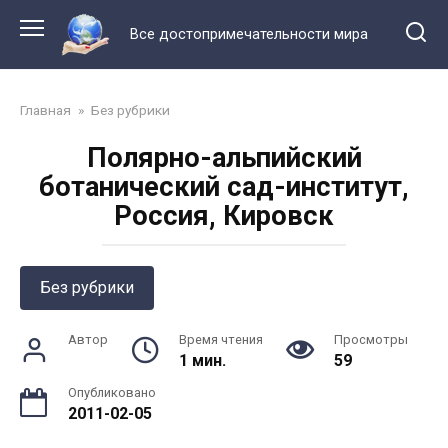
Перейти
к
Все достопримечательности мира
контенту
Главная
»
Без рубрики
Полярно-альпийский
ботанический сад-институт,
Россия, Кировск
Без рубрики
Автор
Время чтения
Просмотры
1 мин.
59
Опубликовано
2011-02-05