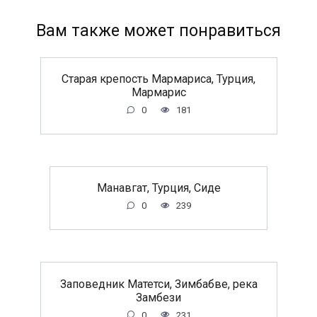
Вам также может понравиться
Старая крепость Мармариса, Турция,
Мармарис
0
181
Манавгат, Турция, Сиде
0
239
Заповедник Матетси, Зимбабве, река
Замбези
0
231