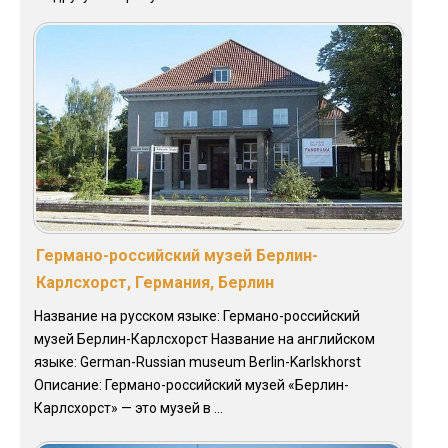
Германо-российский музей Берлин-
Карлсхорст, Германия, Берлин
Название на русском языке: Германо-российский
музей Берлин-Карлсхорст Название на английском
языке: German-Russian museum Berlin-Karlskhorst
Описание: Германо-российский музей «Берлин-
Карлсхорст» — это музей в ...