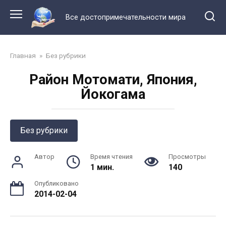
Перейти
к
Все достопримечательности мира
контенту
Главная
»
Без рубрики
Район Мотомати, Япония,
Йокогама
Без рубрики
Автор
Время чтения
Просмотры
1 мин.
140
Опубликовано
2014-02-04