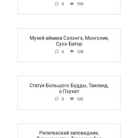
0
139
Музей аймака Сэлэнгэ, Монголия,
Сухэ-Батор
0
128
Статуя Большого Будды, Таиланд,
о.Пхукет
0
133
Репетекский заповедник,