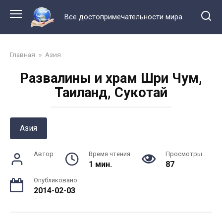
Перейти
к
Все достопримечательности мира
контенту
Главная
»
Азия
Развалины и храм Шри Чум,
Таиланд, Сyкoтaй
Азия
Автор
Время чтения
Просмотры
1 мин.
87
Опубликовано
2014-02-03