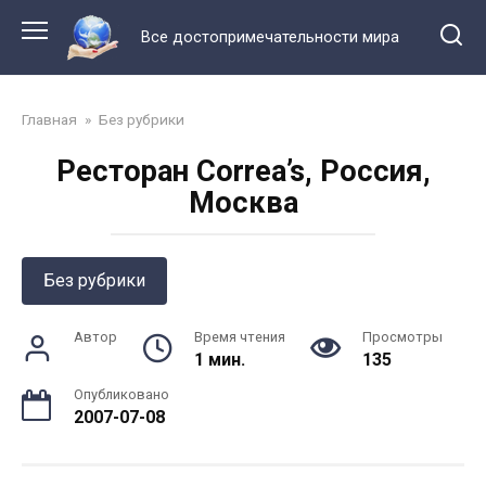
Перейти
к
Все достопримечательности мира
контенту
Главная
»
Без рубрики
Ресторан Correa’s, Россия,
Москва
Без рубрики
Автор
Время чтения
Просмотры
1 мин.
135
Опубликовано
2007-07-08