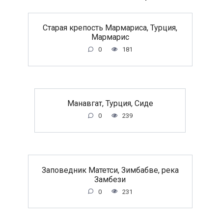
Старая крепость Мармариса, Турция,
Мармарис
0
181
Манавгат, Турция, Сиде
0
239
Заповедник Матетси, Зимбабве, река
Замбези
0
231