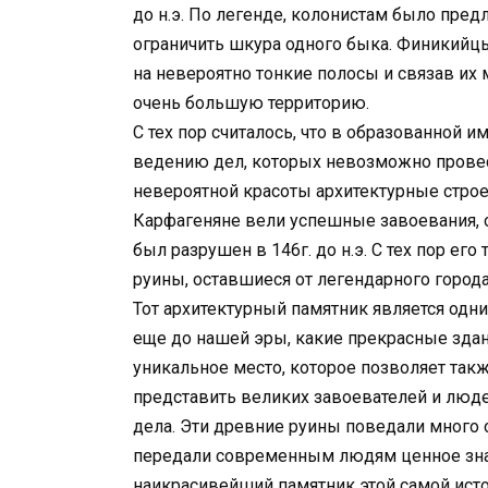
до н.э. По легенде, колонистам было пред
ограничить шкура одного быка. Финикийцы
на невероятно тонкие полосы и связав их 
очень большую территорию.
С тех пор считалось, что в образованной
ведению дел, которых невозможно провест
невероятной красоты архитектурные строе
Карфагеняне вели успешные завоевания, 
был разрушен в 146г. до н.э. С тех пор его
руины, оставшиеся от легендарного города
Тот архитектурный памятник является одн
еще до нашей эры, какие прекрасные здани
уникальное место, которое позволяет такж
представить великих завоевателей и люде
дела. Эти древние руины поведали много 
передали современным людям ценное знан
наикрасивейший памятник этой самой исто