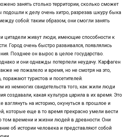
ложено занять столько территории, сколько сможет
 подошли к делу очень хитро, разрезав шкуру быка
между собой: таким образом, они смогли занять
 ими цитадели живут люди, имеющие способности к
и. Город очень быстро развивался, появлялись
ния. Позднее он вырос в целое государство.
однако и они однажды потерпели неудачу. Карфаген
 также не пожалело и время, но не смотря на это,
, поражают туристов и посетителей.
им из немногих свидетельств того, как жили люди
я создавали, какая культура царила в их время. Это
е взглянуть на историю, окунуться в прошлое и
й, которые еще в то время прекрасно умели вести
о том времени и жизни людей в древности. Они
ие об истории человека и представляют собой
рии.