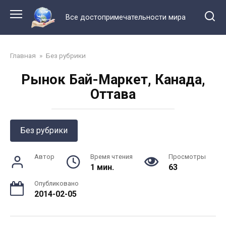
Перейти
к
Все достопримечательности мира
контенту
Главная
»
Без рубрики
Рынок Бай-Маркет, Канада,
Оттава
Без рубрики
Автор
Время чтения
Просмотры
1 мин.
63
Опубликовано
2014-02-05