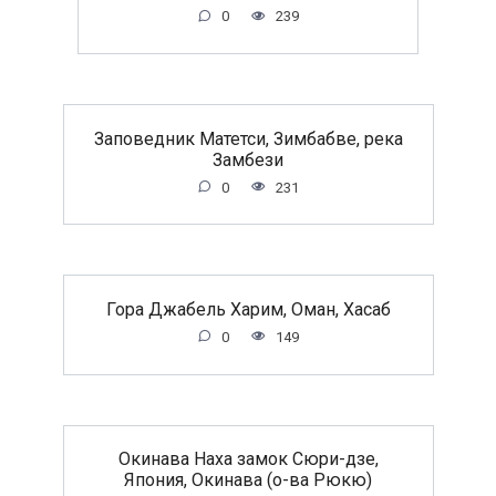
0
239
Заповедник Матетси, Зимбабве, река
Замбези
0
231
Гора Джабель Харим, Оман, Хасаб
0
149
Окинава Наха замок Сюри-дзе,
Япония, Окинава (о-ва Рюкю)