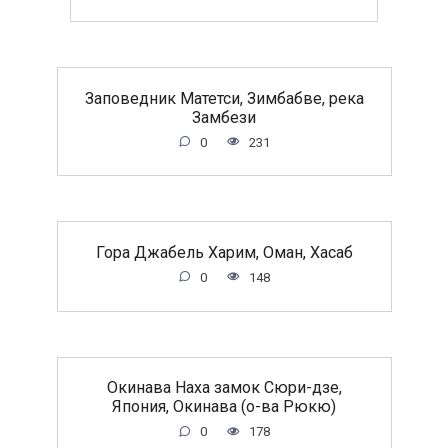
Заповедник Матетси, Зимбабве, река
Замбези
0
231
Гора Джабель Харим, Оман, Хасаб
0
148
Окинава Наха замок Сюри-дзе,
Япония, Окинава (о-ва Рюкю)
0
178