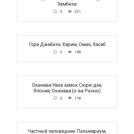
Замбези
0
231
Гора Джабель Харим, Оман, Хасаб
0
148
Окинава Наха замок Сюри-дзе,
Япония, Окинава (о-ва Рюкю)
0
178
Частный заповедник Пальмариум,