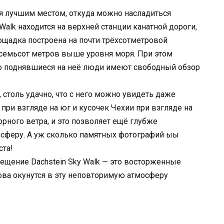
я лучшим местом, откуда можно насладиться
alk находится на верхней станции канатной дороги,
ощадка построена на почти трёхсотметровой
и семьсот метров выше уровня моря. При этом
 что поднявшиеся на неё люди имеют свободный обзор
k, столь удачно, что с него можно увидеть даже
при взгляде на юг и кусочек Чехии при взгляде на
рного ветра, и это позволяет ещё глубже
сферу. А уж сколько памятных фотографий ыы
ста!
сещение Dachstein Sky Walk — это восторженные
ова окунутся в эту неповторимую атмосферу