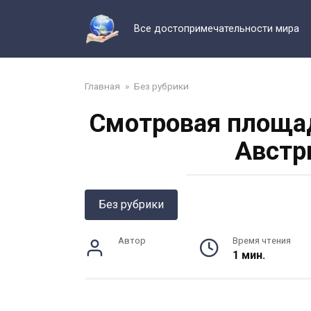
Перейти
к
Все достопримечательности мира
контенту
Главная
»
Без рубрики
Смотровая площад
Австр
Без рубрики
Автор
Время чтения
1 мин.