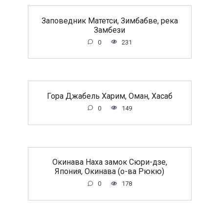
Заповедник Матетси, Зимбабве, река
Замбези
0
231
Гора Джабель Харим, Оман, Хасаб
0
149
Окинава Наха замок Сюри-дзе,
Япония, Окинава (о-ва Рюкю)
0
178