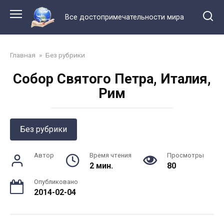
Перейти
к
Все достопримечательности мира
контенту
Главная
»
Без рубрики
Собор Святого Петра, Италия,
Рим
Без рубрики
Автор
Время чтения
Просмотры
2 мин.
80
Опубликовано
2014-02-04