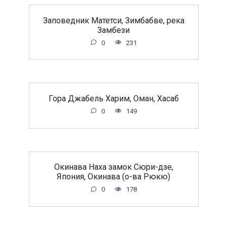
Заповедник Матетси, Зимбабве, река
Замбези
0
231
Гора Джабель Харим, Оман, Хасаб
0
149
Окинава Наха замок Сюри-дзе,
Япония, Окинава (о-ва Рюкю)
0
178