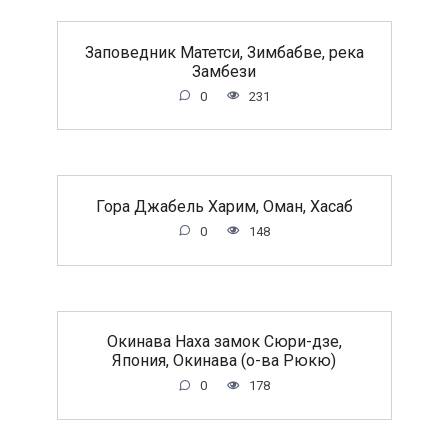
Заповедник Матетси, Зимбабве, река
Замбези
0
231
Гора Джабель Харим, Оман, Хасаб
0
148
Окинава Наха замок Сюри-дзе,
Япония, Окинава (о-ва Рюкю)
0
178