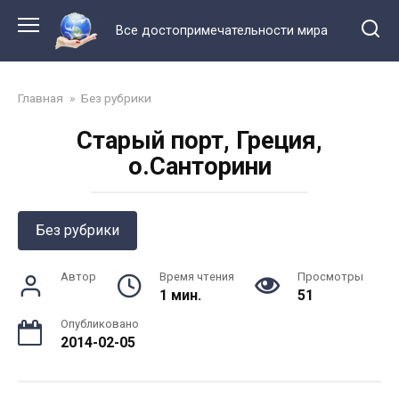
Перейти
к
Все достопримечательности мира
контенту
Главная
»
Без рубрики
Старый порт, Греция,
о.Санторини
Без рубрики
Автор
Время чтения
Просмотры
1 мин.
51
Опубликовано
2014-02-05