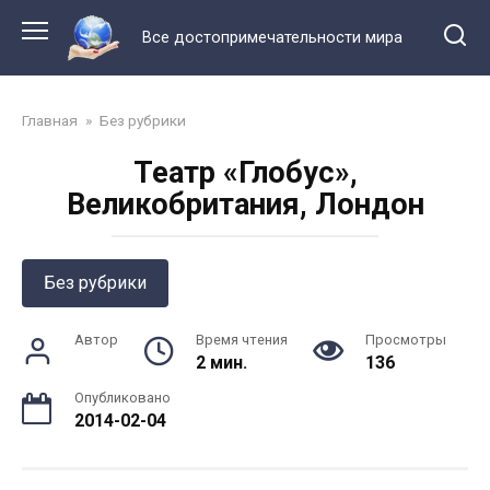
Перейти
к
Все достопримечательности мира
контенту
Главная
»
Без рубрики
Театр «Глобус»,
Великобритания, Лондон
Без рубрики
Автор
Время чтения
Просмотры
2 мин.
136
Опубликовано
2014-02-04