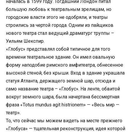
началась в 1599 году. Тогдашний Лондон питал
большую любовь к театральным зрелищам, но
городские власти этого не одобряли, и театры
строились за чертой города. Одним из пайщиков
нового театра стал ведущий драматург труппы –
Уильям Шекспир.
«Глобус» представлял собой типичное для того
времени театральное здание. Он имел овальную
форму наподобие римского амфитеатра, обнесенное
высокой стеной, без крыши. Вход в здание украшала
статуя Атланта, держащего земной шар, отсюда и
само название театра – «Глобус». На ленте, обвитой
вокруг земного шара, была начертана бессмертная
фраза «Totus mundus agit histrionem» — «Весь мир —
театр».
То, что сейчас мы можем видеть на месте прежнего
«Глобуса» — тщательная реконструкция, идея которой